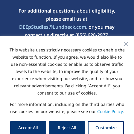
For additional questions about eligibility,
please email us at
DEEpStudies@Lundbeck.com
, or you may
contact us directly at
(855) 628-2977
.
This website uses strictly necessary cookies to enable the
El contenido de este sitio web está destinado
website to function. If you agree, we would also like to
únicamente a residentes de los Estados Unidos.
use non-essential cookies to enable us to observe traffic
levels to the website, to improve the quality of your
experience when visiting our website, and to show you
Política de privacidad
|
Política de cookies
relevant advertisements. By clicking "Accept All", you
© 2026 Sitio web administrado por Elligo
consent to our use of cookies.
Health Research
For more information, including on the third parties who
use cookies on our website, please see our
Cookie Policy
.
English - US
Español - US
Accept All
Reject All
Customize